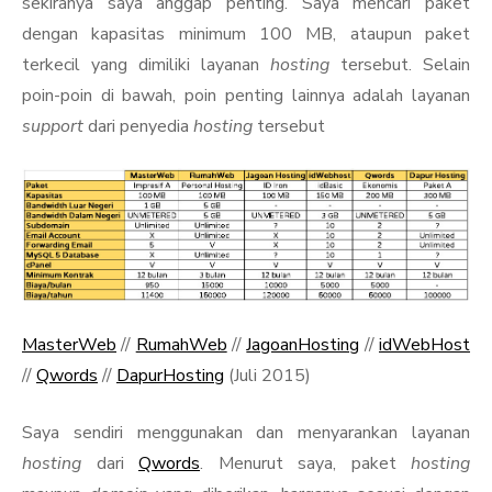
sekiranya saya anggap penting. Saya mencari paket
dengan kapasitas minimum 100 MB, ataupun paket
terkecil yang dimiliki layanan
hosting
tersebut. Selain
poin-poin di bawah, poin penting lainnya adalah layanan
support
dari penyedia
hosting
tersebut
MasterWeb
//
RumahWeb
//
JagoanHosting
//
idWebHost
//
Qwords
//
DapurHosting
(Juli 2015)
Saya sendiri menggunakan dan menyarankan layanan
hosting
dari
Qwords
. Menurut saya, paket
hosting