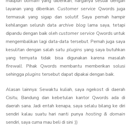
maupun
domain
yang diberikan, harganya sesuai dengan
layanan yang diberikan.
Customer service
Qwords juga
termasuk yang sigap dan solutif. Saya pernah hampir
kehilangan seluruh data
archive blog
lama saya, tetapi
dipandu dengan baik oleh
customer service
Qwords untuk
mengembalikan lagi data-data tersebut. Pernah juga saya
kesulitan dengan salah satu
plugins
yang saya butuhkan
yang ternyata tidak bisa digunakan karena masalah
firewall
. Pihak Qwords membantu memberikan solusi
sehingga
plugins
tersebut dapat dipakai dengan baik.
Alasan lainnya: Sewaktu kuliah, saya ngekost di daerah
Cisitu, Bandung dan kebetulan kantor Qwords ada di
daerah sana. Jadi entah kenapa, saya selalu bilang ke diri
sendiri kalau suatu hari nanti punya
hosting & domain
sendiri, saya cuma mau beli di sini :))