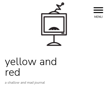
Skip
to
content
MENU
yellow and
red
a shallow and mad journal