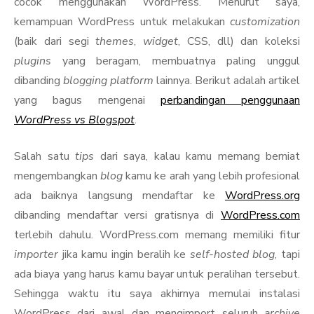
cocok menggunakan WordPress. Menurut saya,
kemampuan WordPress untuk melakukan
customization
(baik dari segi
themes
,
widget
, CSS, dll) dan koleksi
plugins
yang beragam, membuatnya paling unggul
dibanding
blogging platform
lainnya. Berikut adalah artikel
yang bagus mengenai
perbandingan penggunaan
WordPress vs Blogspot
.
Salah satu
tips
dari saya, kalau kamu memang berniat
mengembangkan
blog
kamu ke arah yang lebih profesional
ada baiknya langsung mendaftar ke
WordPress.org
dibanding mendaftar versi gratisnya di
WordPress.com
terlebih dahulu. WordPress.com memang memiliki fitur
importer
jika kamu ingin beralih ke
self-hosted blog
, tapi
ada biaya yang harus kamu bayar untuk peralihan tersebut.
Sehingga waktu itu saya akhirnya memulai instalasi
WordPress dari awal dan mengimport seluruh
archive