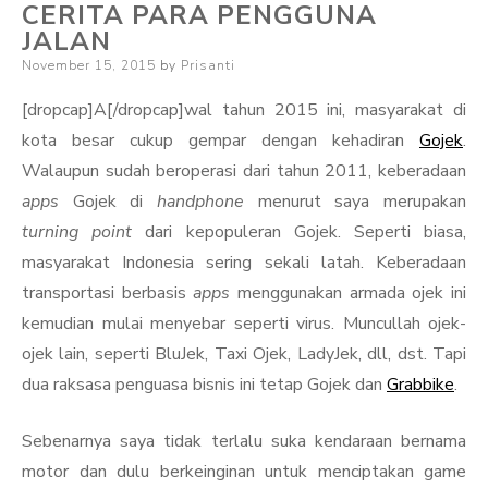
CERITA PARA PENGGUNA
JALAN
Posted
November 15, 2015
by
Prisanti
on
[dropcap]A[/dropcap]wal tahun 2015 ini, masyarakat di
kota besar cukup gempar dengan kehadiran
Gojek
.
Walaupun sudah beroperasi dari tahun 2011, keberadaan
apps
Gojek di
handphone
menurut saya merupakan
turning point
dari kepopuleran Gojek. Seperti biasa,
masyarakat Indonesia sering sekali latah. Keberadaan
transportasi berbasis
apps
menggunakan armada ojek ini
kemudian mulai menyebar seperti virus. Muncullah ojek-
ojek lain, seperti BluJek, Taxi Ojek, LadyJek, dll, dst. Tapi
dua raksasa penguasa bisnis ini tetap Gojek dan
Grabbike
.
Sebenarnya saya tidak terlalu suka kendaraan bernama
motor dan dulu berkeinginan untuk menciptakan game