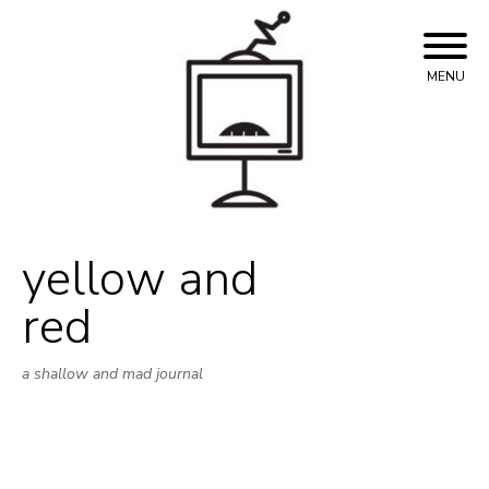
Skip
to
content
MENU
yellow and
red
a shallow and mad journal