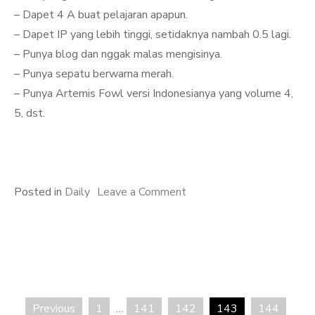
– Dapet 4 A buat pelajaran apapun.
– Dapet IP yang lebih tinggi, setidaknya nambah 0.5 lagi.
– Punya blog dan nggak malas mengisinya.
– Punya sepatu berwarna merah.
– Punya Artemis Fowl versi Indonesianya yang volume 4,
5, dst.
on
Posted in
Daily
Leave a Comment
The
Late
Target
Previous
1
…
141
142
143
144