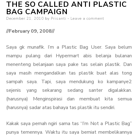
THE SO CALLED ANTI PLASTIC
BAG CAMPAIGN
Posted
December 21, 2010
by
Prisanti
Leave a comment
on
//February 09, 2008//
Saya gk munafik. I’m a Plastic Bag User. Saya belum
mampu pulang dari Hypermart abis belanja bulanan
menenteng belanjaan saya pake tas selain plastik. Dan
saya masih mengandalkan tas plastik buat alas tong
sampah saya. Tapi, saya mendukung ko kampanye2
sejenis yang sekarang sedang santer digalakkan.
(harusnya) Menginspirasi dan membuat kita semua
(harusnya) sadar atas bahaya tas plastik itu sendiri.
Kakak saya pernah ngiri sama tas “I’m Not a Plastic Bag”
punya temennya. Waktu itu saya berniat membelikannya