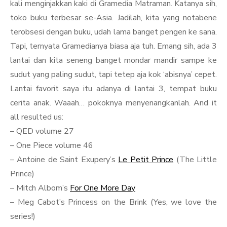
kali menginjakkan kaki di Gramedia Matraman. Katanya sih,
toko buku terbesar se-Asia. Jadilah, kita yang notabene
terobsesi dengan buku, udah lama banget pengen ke sana.
Tapi, ternyata Gramedianya biasa aja tuh. Emang sih, ada 3
lantai dan kita seneng banget mondar mandir sampe ke
sudut yang paling sudut, tapi tetep aja kok ‘abisnya’ cepet.
Lantai favorit saya itu adanya di lantai 3, tempat buku
cerita anak. Waaah… pokoknya menyenangkanlah. And it
all resulted us:
– QED volume 27
– One Piece volume 46
– Antoine de Saint Exupery’s
Le Petit Prince
(The Little
Prince)
– Mitch Albom’s
For One More Day
– Meg Cabot’s Princess on the Brink (Yes, we love the
series!)