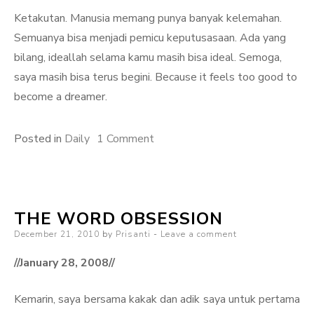
Ketakutan. Manusia memang punya banyak kelemahan.
Semuanya bisa menjadi pemicu keputusasaan. Ada yang
bilang, ideallah selama kamu masih bisa ideal. Semoga,
saya masih bisa terus begini. Because it feels too good to
become a dreamer.
on
Posted in
Daily
1 Comment
Dunia
Pelangi
THE WORD OBSESSION
Posted
December 21, 2010
by
Prisanti
Leave a comment
on
//January 28, 2008//
Kemarin, saya bersama kakak dan adik saya untuk pertama