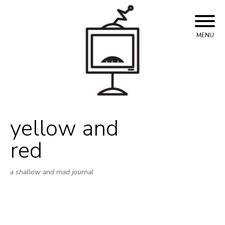
Skip
to
content
MENU
yellow and
red
a shallow and mad journal