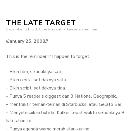
The
Movie
THE LATE TARGET
Posted
December 21, 2010
by
Prisanti
Leave a comment
on
//January 25, 2008//
This is the reminder, if I happen to forget.
– Bikin film, setidaknya satu.
– Bikin cerita, setidaknya satu.
– Bikin script, setidaknya tiga.
– Punya 5 reader’s diggest dan 3 National Geographic.
– Mentraktir teman-teman di Starbucks’ atau Gelato Bar.
– Menyelesaikan buletin Kulker tepat waktu setidaknya 9
kali tahun ini.
– Punya agenda warna merah atau kuning.