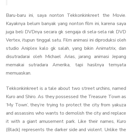
Baru-baru ini, saya nonton Tekkonkinkreet the Movie.
Kayaknya belum banyak yang nonton film ini, karena saya
juga beli DVDnya secara gk sengaja di sela-sela rak DVD
Vertex, itupun tinggal satu. Film animasi ini diproduksi oleh
studio Aniplex kalo gk salah, yang bikin Animatrix, dan
disutradarai oleh Michael Arias, jarang animasi Jepang
memakai sutradara Amerika, tapi hasilnya ternyata
memuaskan.
Tekkonkinkreet is a tale about two street urchins, named
Kuro and Shiro. As they possessed the Treasure Town as
‘My Town’, they’re trying to protect the city from yakuza
and assassins who wants to demolish the city and replace
it with a giant amusement park. Like their names, Kuro
(Black) represents the darker side and violent. Unlike the