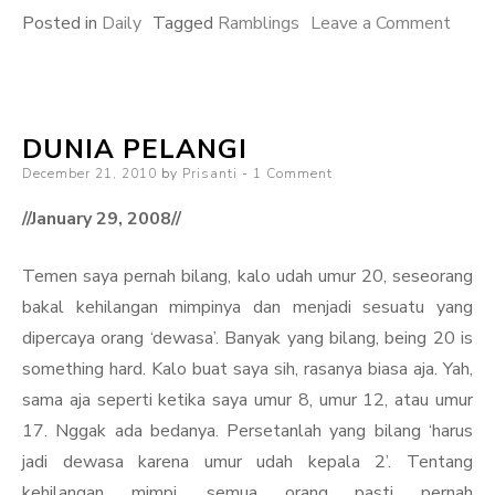
on
Posted in
Daily
Tagged
Ramblings
Leave a Comment
The
So
Calle
DUNIA PELANGI
Anti
Posted
December 21, 2010
by
Prisanti
1 Comment
Plast
on
Bag
//January 29, 2008//
Camp
Temen saya pernah bilang, kalo udah umur 20, seseorang
bakal kehilangan mimpinya dan menjadi sesuatu yang
dipercaya orang ‘dewasa’. Banyak yang bilang, being 20 is
something hard. Kalo buat saya sih, rasanya biasa aja. Yah,
sama aja seperti ketika saya umur 8, umur 12, atau umur
17. Nggak ada bedanya. Persetanlah yang bilang ‘harus
jadi dewasa karena umur udah kepala 2’. Tentang
kehilangan mimpi, semua orang pasti pernah