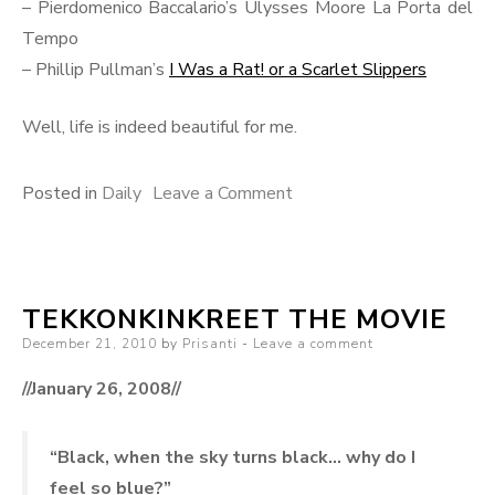
– Pierdomenico Baccalario’s Ulysses Moore La Porta del
Tempo
– Phillip Pullman’s
I Was a Rat! or a Scarlet Slippers
Well, life is indeed beautiful for me.
on
Posted in
Daily
Leave a Comment
The
Word
Obsession
TEKKONKINKREET THE MOVIE
Posted
December 21, 2010
by
Prisanti
Leave a comment
on
//January 26, 2008//
“Black, when the sky turns black… why do I
feel so blue?”