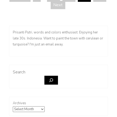
Posts
Next
pagination
Prisanti Putri, words and colors enthusiast. Enjoying her
late 30s. Indonesia. Want to paint the town with cerulean or
turquoise? I'm just an email away.
Search
Archives