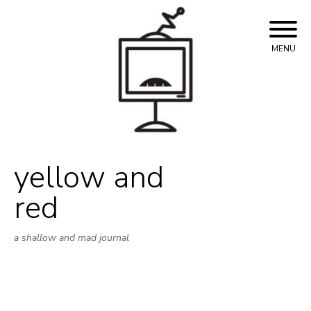
Skip
to
content
MENU
yellow and
red
a shallow and mad journal