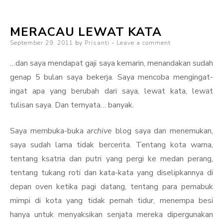
Zomb
Apoc
MERACAU LEWAT KATA
Posted
September 29, 2011
by
Prisanti
Leave a comment
on
…dan saya mendapat gaji saya kemarin, menandakan sudah
genap 5 bulan saya bekerja. Saya mencoba mengingat-
ingat apa yang berubah dari saya, lewat kata, lewat
tulisan saya. Dan ternyata… banyak.
Saya membuka-buka
archive
blog saya dan menemukan,
saya sudah lama tidak bercerita. Tentang kota warna,
tentang ksatria dan putri yang pergi ke medan perang,
tentang tukang roti dan kata-kata yang diselipkannya di
depan oven ketika pagi datang, tentang para pemabuk
mimpi di kota yang tidak pernah tidur, menempa besi
hanya untuk menyaksikan senjata mereka dipergunakan