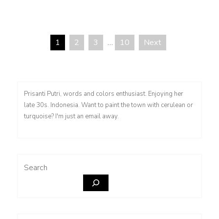
kata
1
2
3
…
10
Next
Posts
pagination
Prisanti Putri, words and colors enthusiast. Enjoying her
late 30s. Indonesia. Want to paint the town with cerulean or
turquoise? I'm just an email away.
Search