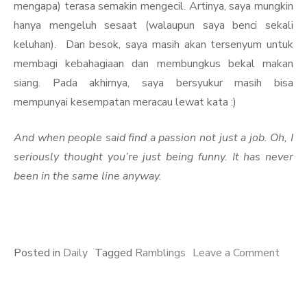
mengapa) terasa semakin mengecil. Artinya, saya mungkin
hanya mengeluh sesaat (walaupun saya benci sekali
keluhan). Dan besok, saya masih akan tersenyum untuk
membagi kebahagiaan dan membungkus bekal makan
siang. Pada akhirnya, saya bersyukur masih bisa
mempunyai kesempatan meracau lewat kata :)
And when people said find a passion not just a job. Oh, I
seriously thought you’re just being funny. It has never
been in the same line anyway.
on
Posted in
Daily
Tagged
Ramblings
Leave a Comment
mera
lewa