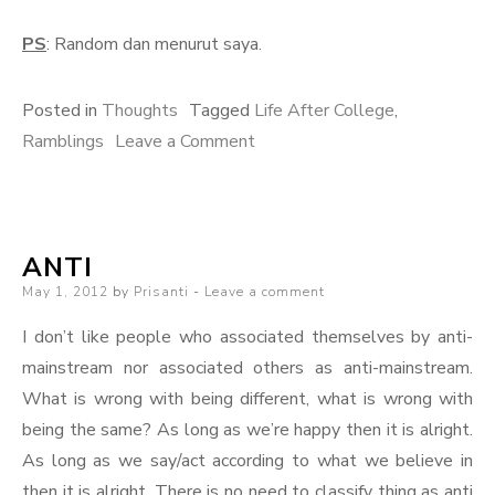
PS
: Random dan menurut saya.
Posted in
Thoughts
Tagged
Life After College
,
on
Ramblings
Leave a Comment
Kamu,
Kata
Kerja
ANTI
Posted
May 1, 2012
by
Prisanti
Leave a comment
on
I don’t like people who associated themselves by anti-
mainstream nor associated others as anti-mainstream.
What is wrong with being different, what is wrong with
being the same? As long as we’re happy then it is alright.
As long as we say/act according to what we believe in
then it is alright. There is no need to classify thing as anti