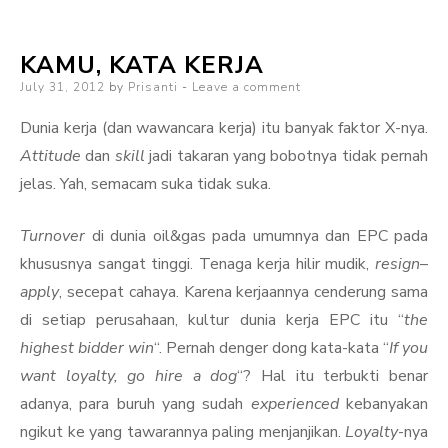
dan
Debu
KAMU, KATA KERJA
Posted
July 31, 2012
by
Prisanti
Leave a comment
on
Dunia kerja (dan wawancara kerja) itu banyak faktor X-nya.
Attitude
dan
skill
jadi takaran yang bobotnya tidak pernah
jelas. Yah, semacam suka tidak suka.
Turnover
di dunia oil&gas pada umumnya dan EPC pada
khususnya sangat tinggi. Tenaga kerja hilir mudik,
resign
–
apply
, secepat cahaya. Karena kerjaannya cenderung sama
di setiap perusahaan, kultur dunia kerja EPC itu “
the
highest bidder win
“. Pernah denger dong kata-kata “
If you
want loyalty, go hire a dog
“? Hal itu terbukti benar
adanya, para buruh yang sudah
experienced
kebanyakan
ngikut ke yang tawarannya paling menjanjikan.
Loyalty
-nya