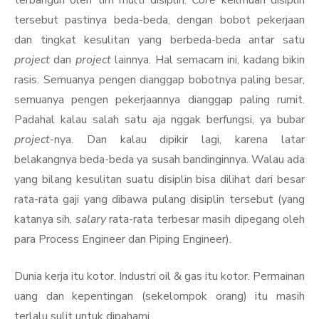
terbangun oleh tim multi disiplin.
Core
keilmuan disiplin
tersebut pastinya beda-beda, dengan bobot pekerjaan
dan tingkat kesulitan yang berbeda-beda antar satu
project
dan
project
lainnya. Hal semacam ini, kadang bikin
rasis. Semuanya pengen dianggap bobotnya paling besar,
semuanya pengen pekerjaannya dianggap paling rumit.
Padahal kalau salah satu aja nggak berfungsi, ya bubar
project
-nya. Dan kalau dipikir lagi, karena latar
belakangnya beda-beda ya susah bandinginnya. Walau ada
yang bilang kesulitan suatu disiplin bisa dilihat dari besar
rata-rata gaji yang dibawa pulang disiplin tersebut (yang
katanya sih,
salary
rata-rata terbesar masih dipegang oleh
para Process Engineer dan Piping Engineer).
Dunia kerja itu kotor. Industri oil & gas itu kotor. Permainan
uang dan kepentingan (sekelompok orang) itu masih
terlalu sulit untuk dipahami.