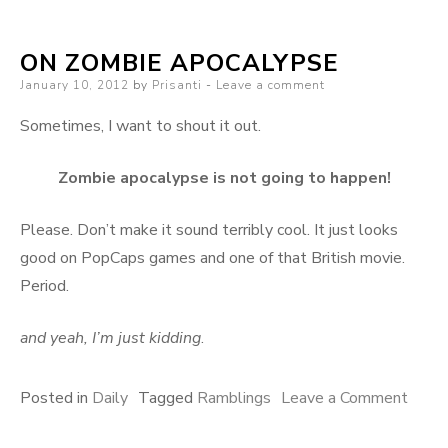
ON ZOMBIE APOCALYPSE
Posted
January 10, 2012
by
Prisanti
Leave a comment
on
Sometimes, I want to shout it out.
Zombie apocalypse is not going to happen!
Please. Don’t make it sound terribly cool. It just looks
good on PopCaps games and one of that British movie.
Period.
and yeah, I’m just kidding
.
on
Posted in
Daily
Tagged
Ramblings
Leave a Comment
On