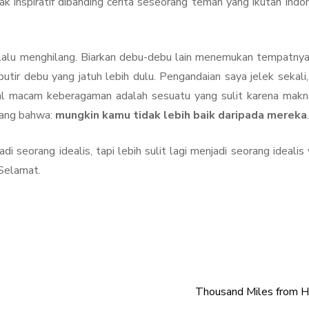
dak inspiratif dibanding cerita seseorang teman yang ikutan Indo
lalu menghilang. Biarkan debu-debu lain menemukan tempatny
ir debu yang jatuh lebih dulu. Pengandaian saya jelek sekali,
hal macam keberagaman adalah sesuatu yang sulit karena mak
ilang bahwa:
mungkin kamu tidak lebih baik daripada mereka
.
i seorang idealis, tapi lebih sulit lagi menjadi seorang idealis
Selamat.
Thousand Miles from 