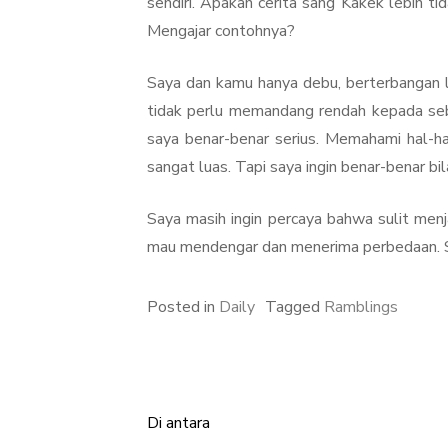
sendiri. Apakah cerita sang Kakek lebih ti
Mengajar contohnya?
Saya dan kamu hanya debu, berterbangan 
tidak perlu memandang rendah kepada sebut
saya benar-benar serius. Memahami hal-
sangat luas. Tapi saya ingin benar-benar b
Saya masih ingin percaya bahwa sulit menjad
mau mendengar dan menerima perbedaan. 
Posted in
Daily
Tagged
Ramblings
Di antara
Post