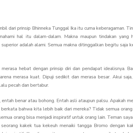
bil dari prinsip Bhinneka Tunggal Ika itu cuma keberagaman. Ti
mahami hal itu dalam-dalam. Makna maupun tindakan yang h
 superior adalah alami. Semua makna ditinggalkan begitu saja k
merasa hebat dengan prinsip diri dan pendapat idealisnya. B
rena merasa kuat. Dipuji sedikit dan merasa besar. Akui saja,
lalu pecah dan bertabur.
, entah benar atau bohong. Entah asli ataupun palsu. Apakah m
k berkata bahwa kita lebih baik dari mereka? Tidak semua orang
 semua orang bisa menjadi inspiratif untuk orang lain. Teman say
 seorang kakek tua kekeuh menaiki tangga Bromo dengan kak