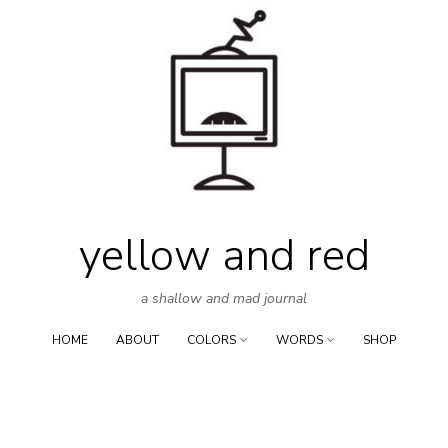
Skip
to
content
yellow and red
a shallow and mad journal
HOME
ABOUT
COLORS
WORDS
SHOP