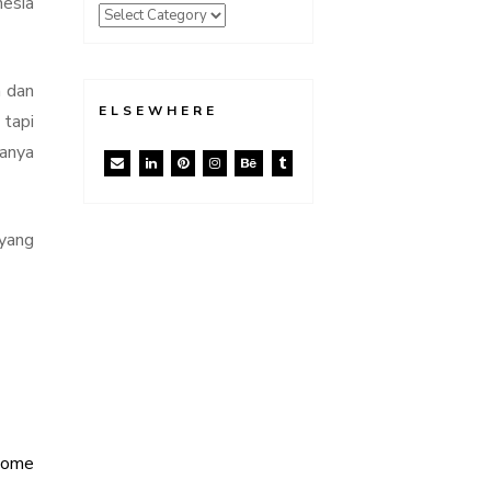
nesia
a dan
ELSEWHERE
 tapi
nanya
 yang
Home