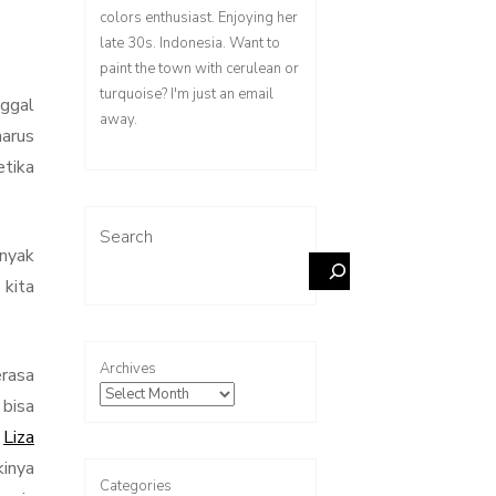
colors enthusiast. Enjoying her
late 30s. Indonesia. Want to
paint the town with cerulean or
turquoise? I'm just an email
nggal
away.
arus
etika
Search
anyak
 kita
Archives
erasa
 bisa
a
Liza
inya
Categories