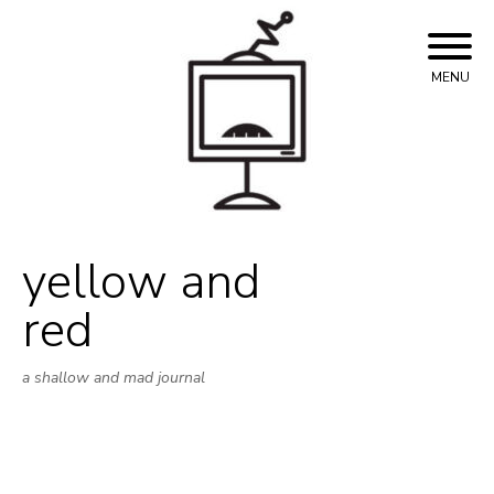
Skip
to
content
MENU
yellow and
red
a shallow and mad journal