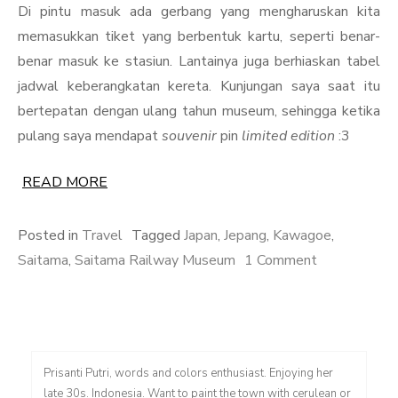
Di pintu masuk ada gerbang yang mengharuskan kita
memasukkan tiket yang berbentuk kartu, seperti benar-
benar masuk ke stasiun. Lantainya juga berhiaskan tabel
jadwal keberangkatan kereta. Kunjungan saya saat itu
bertepatan dengan ulang tahun museum, sehingga ketika
pulang saya mendapat
souvenir
pin
limited edition
:3
READ MORE
Posted in
Travel
Tagged
Japan
,
Jepang
,
Kawagoe
,
on
Saitama
,
Saitama Railway Museum
1 Comment
Keliling
Jepang
–
Bertamu
Prisanti Putri, words and colors enthusiast. Enjoying her
ke
late 30s. Indonesia. Want to paint the town with cerulean or