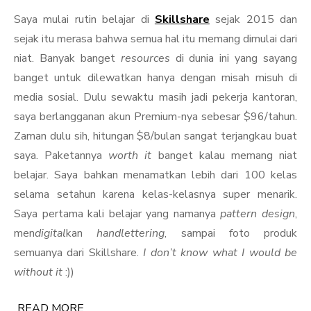
Saya mulai rutin belajar di
Skillshare
sejak 2015 dan
sejak itu merasa bahwa semua hal itu memang dimulai dari
niat. Banyak banget
resources
di dunia ini yang sayang
banget untuk dilewatkan hanya dengan misah misuh di
media sosial. Dulu sewaktu masih jadi pekerja kantoran,
saya berlangganan akun Premium-nya sebesar $96/tahun.
Zaman dulu sih, hitungan $8/bulan sangat terjangkau buat
saya. Paketannya
worth it
banget kalau memang niat
belajar. Saya bahkan menamatkan lebih dari 100 kelas
selama setahun karena kelas-kelasnya super menarik.
Saya pertama kali belajar yang namanya
pattern design
,
men
digital
kan
handlettering
, sampai foto produk
semuanya dari Skillshare.
I don’t know what I would be
without it
:))
READ MORE