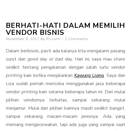
I
Don’t
BERHATI-HATI DALAM MEMILIH
Talk
VENDOR BISNIS
About
Posted
November 9, 2017
by
Prisanti
2 Comments
When
on
Talking
Dalam berbisnis, pasti ada kalanya kita mengalami pasang
About
surut dan
good day or bad day
. Hari ini, saya mau
share
Kawung
sedikit tentang pengalaman dengan salah satu vendor
Living
printing
kain ketika menjalankan
Kawung Living
. Saya dan
Liza sudah pernah mencoba menggunakan jasa beberapa
vendor
printing
kain selama beberapa tahun ini. Dari mulai
pilihan vendornya terbatas, sampai sekarang mulai
menjamur. Mulai dari pilihan kainnya masih sedikit banget,
sampai sekarang macam-macam jenisnya. Ada yang
memang mengecewakan, tapi ada juga yang sampai saat