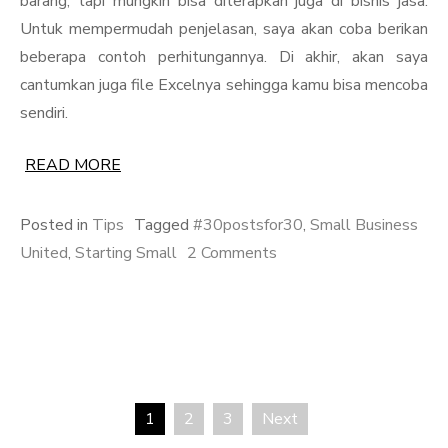
barang, tapi mungkin bisa diterapkan juga di bisnis jasa.
Untuk mempermudah penjelasan, saya akan coba berikan
beberapa contoh perhitungannya. Di akhir, akan saya
cantumkan juga file Excelnya sehingga kamu bisa mencoba
sendiri.
READ MORE
Posted in
Tips
Tagged
#30postsfor30
,
Small Business
on
United
,
Starting Small
2 Comments
Starting
Small
Series
–
Finance
1
2
3
Next
101
Posts