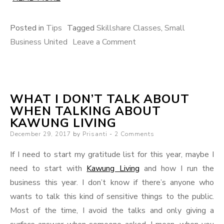
Posted in
Tips
Tagged
Skillshare Classes
,
Small
on
Business United
Leave a Comment
Belajar
Hal
Baru
WHAT I DON’T TALK ABOUT
di
WHEN TALKING ABOUT
Tahun
KAWUNG LIVING
Yang
Posted
December 29, 2017
by
Prisanti
2 Comments
Baru
on
If I need to start my gratitude list for this year, maybe I
need to start with
Kawung Living
and how I run the
business this year. I don’t know if there’s anyone who
wants to talk this kind of sensitive things to the public.
Most of the time, I avoid the talks and only giving a