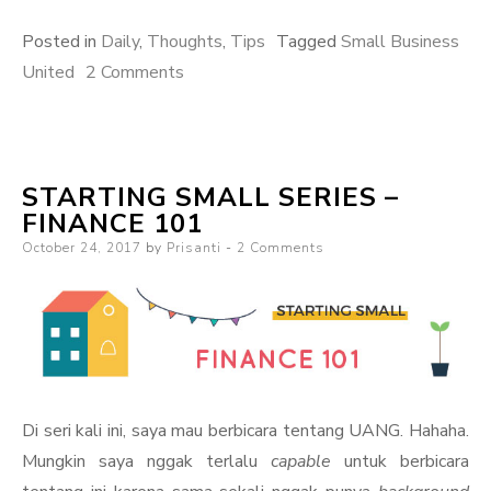
Posted in
Daily
,
Thoughts
,
Tips
Tagged
Small Business
on
United
2 Comments
Berhati-
Hati
Dalam
STARTING SMALL SERIES –
Memilih
FINANCE 101
Vendor
Posted
October 24, 2017
by
Prisanti
2 Comments
Bisnis
on
Di seri kali ini, saya mau berbicara tentang UANG. Hahaha.
Mungkin saya nggak terlalu
capable
untuk berbicara