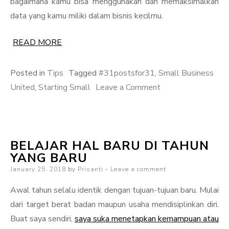
bagaimana kamu bisa menggunakan dan memaksimalkan
data yang kamu miliki dalam bisnis kecilmu.
READ MORE
Posted in
Tips
Tagged
#31postsfor31
,
Small Business
on
United
,
Starting Small
Leave a Comment
Starting
Small
–
BELAJAR HAL BARU DI TAHUN
Memanfaatkan
YANG BARU
Data
Posted
January 25, 2018
by
Prisanti
Leave a comment
on
Awal tahun selalu identik dengan tujuan-tujuan baru. Mulai
dari target berat badan maupun usaha mendisiplinkan diri.
Buat saya sendiri,
saya suka menetapkan kemampuan atau