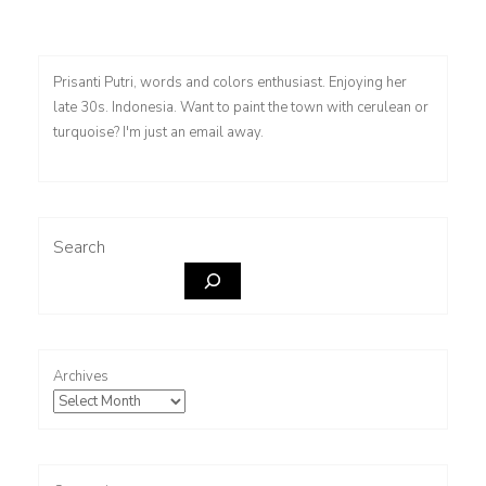
pagination
Prisanti Putri, words and colors enthusiast. Enjoying her
late 30s. Indonesia. Want to paint the town with cerulean or
turquoise? I'm just an email away.
Search
Archives