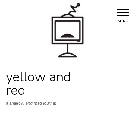
Skip
to
content
MENU
yellow and
red
a shallow and mad journal