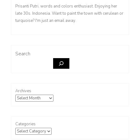
Prisanti Putri, words and colors enthusiast. Enjoying her
late 30s. Indonesia. Want to paint the town with cerulean or
turquoise? I'm just an email away.
Search
Archives
Categories