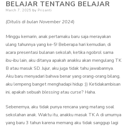
BELAJAR TENTANG BELAJAR
Posted
March 7, 2025
by
Prisanti
on
(Ditulis di bulan November 2024
)
Minggu kemarin, anak pertamaku baru saja merayakan
ulang tahunnya yang ke-5! Beberapa hari kemudian, di
acara presentasi bulanan sekolah, ketika ngobrol sama
ibu-ibu lain, aku ditanya apakah anakku akan mengulang TK
B atau masuk SD. Jujur, aku juga tidak tahu jawabannya.
Aku baru menyadari bahwa benar yang orang-orang bilang,
aku lempeng banget menghadapi hidup :)) Ketidakambisan
ini, apakah sebuah
blessing
atau
curse
? Haha.
Sebenernya, aku tidak punya rencana yang matang soal
sekolahan anak. Waktu itu, anakku masuk TK A di umurnya
yang baru 3 tahun karena memang aku tidak sanggup lagi