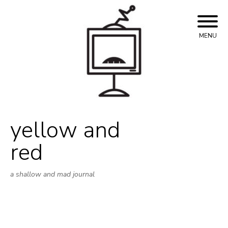
Skip
to
content
MENU
yellow and
red
a shallow and mad journal