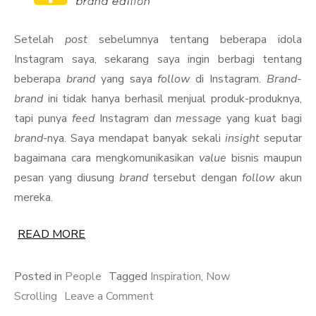
Setelah
post
sebelumnya tentang beberapa idola
Instagram saya, sekarang saya ingin berbagi tentang
beberapa
brand
yang saya
follow
di Instagram.
Brand-
brand
ini tidak hanya berhasil menjual produk-produknya,
tapi punya
feed
Instagram dan
message
yang kuat bagi
brand
-nya. Saya mendapat banyak sekali
insight
seputar
bagaimana cara mengkomunikasikan
value
bisnis maupun
pesan yang diusung
brand
tersebut dengan
follow
akun
mereka.
READ MORE
Posted in
People
Tagged
Inspiration
,
Now
on
Scrolling
Leave a Comment
Now