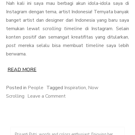
Nah kali ini saya mau berbagi akun idola-idola saya di
Instagram dengan tema, artist Indonesia! Ternyata banyak
banget artist dan designer dari Indonesia yang baru saya
temukan lewat
scrolling timeline
di Instagram. Selain
konten positif dan semangat kreatifitas yang ditularkan,
post
mereka selalu bisa membuat
timeline
saya lebih
berwarna.
READ MORE
Posted in
People
Tagged
Inspiration
,
Now
on
Scrolling
Leave a Comment
Now
Scrolling,
Vol.
1
Prisanti Putri, words and colors enthusiast. Enjoying her