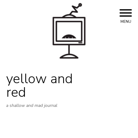
Skip
to
content
MENU
yellow and
red
a shallow and mad journal