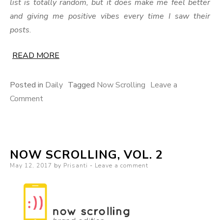
list is totally random, but it does make me feel better
and giving me positive vibes every time I saw their
posts
.
READ MORE
Posted in
Daily
Tagged
Now Scrolling
Leave a
on
Comment
Now
Scrolling,
Vol.
NOW SCROLLING, VOL. 2
3
Posted
May 12, 2017
by
Prisanti
Leave a comment
on