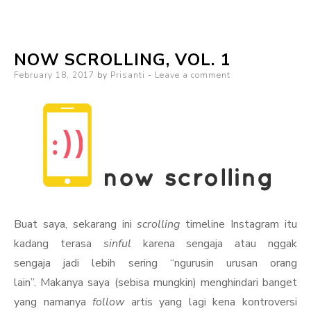
Scrolling,
Vol.
NOW SCROLLING, VOL. 1
2
Posted
February 18, 2017
by
Prisanti
Leave a comment
on
Buat saya, sekarang ini
scrolling
timeline Instagram itu
kadang terasa
sinful
karena sengaja atau nggak
sengaja jadi lebih sering “ngurusin urusan orang
lain”. Makanya saya (sebisa mungkin) menghindari banget
yang namanya
follow
artis yang lagi kena kontroversi